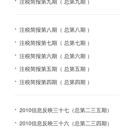
注税简报第九期（ 总第九期 ）
注税简报第八期（ 总第八期 ）
注税简报第七期（ 总第七期 ）
注税简报第六期（ 总第六期 ）
注税简报第五期（ 总第五期 ）
注税简报第四期（ 总第四期 ）
2010信息反映三十七（总第二三五期）
2010信息反映三十六（总第二三四期）