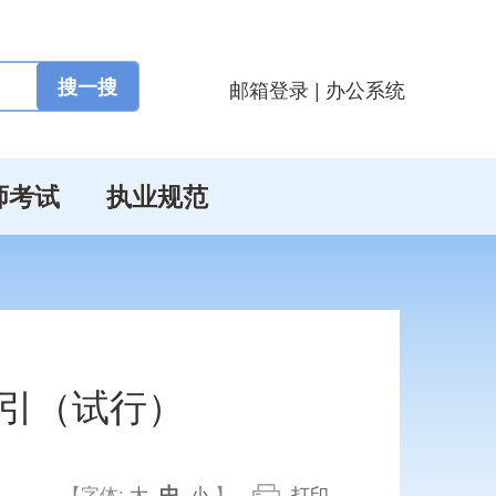
邮箱登录
|
办公系统
师考试
执业规范
引（试行）
中
【字体:
大
小
】
打印