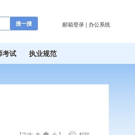
邮箱登录
|
办公系统
师考试
执业规范
中
【字体:
大
小
】
打印