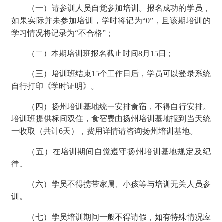
（一）请参训人员自觉参加培训。报名成功的学员，
如果实际并未参加培训，学时将记为
“0”，且该期培训的
学习情况将记录为“不合格”；
（二）本期培训班报名截止时间
8
月
15
日；
（三）培训班结束
15个工作日后，学员可以登录系统
自行打印《学
时证明》。
（四）
扬州培训
基地统一
安排
食宿
，
不得自行安排。
培训班提供
标间双住
，食宿费由扬州培训基地报到当天统
一收取（共
计
6
天
）
，费用详情请咨询扬州培训基地
。
（
五
）在
培训
期间自觉遵守扬州培训基地规定及纪
律。
（六）
学员不得携带家属、小孩等与培训无关人员参
训。
（七）学员培训期间一般不得请假，如有特殊情况应