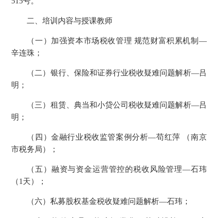
515号。
二、培训内容与授课教师
（一）
加强资本市场税收管理
规范财富积累机制
—
辛连珠
；
（二）
银行、保险和证券行业税收疑难问题解析
—
吕
明
；
（三）
租赁、典当和小贷公司税收疑难问题解析
—
吕
明
；
（四）
金融行业税收监管案例分析
—苟红萍 （南京
市税务局）；
（五）
融资与资金运营管控的税收风险管理
—
石玮
（
1天
）
；
（六）
私募股权基金税收疑难问题解析
—
石玮
；