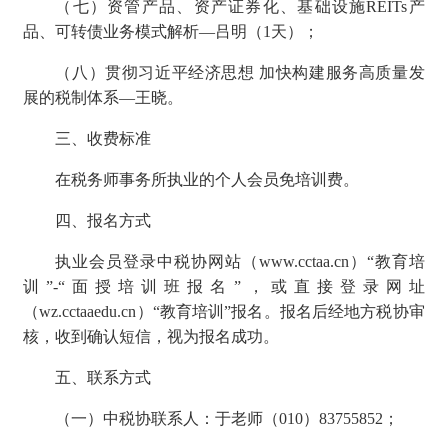
（七）
资管产品、资产证券化、基础设施
REITs产
品、可转债业务模式解析
—
吕明
（
1天
）
；
（八）
贯彻习近平经济思想
加快构建服务高质量发
展的税制体系
—
王晓
。
三、收费标准
在税务师事务所执业的个人会员免培训费。
四、报名方式
执业会员登录中税协网站（
www.cctaa.cn）“教育培
训”-“面授培训班报名”，或直接登录网址
（wz.cctaaedu.cn）“教育培训”报名。报名后经地方税协审
核，收到确认短信，视为报名成功。
五、
联系方式
（一）中税协联系人：于老师（
010）83755852
；