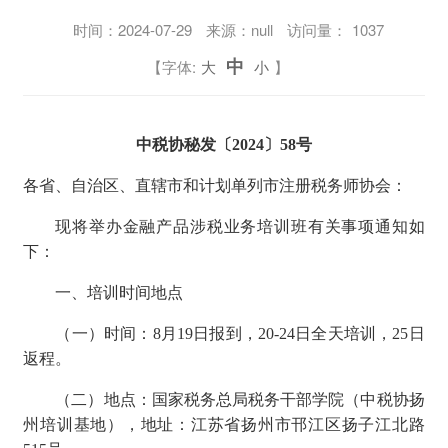
时间：
2024-07-29
来源：null
访问量：
1037
中
【字体:
大
小
】
中税协秘发〔
202
4
〕
58
号
各省、自治区、直辖市和计划单列市注册税务师协会：
现将举办
金融产品涉税业务培训班
有关事项通知如
下：
一、
培训时间地点
（一）时间：
8
月
19
日报到，
20
-
24
日全天培训，
25
日
返程。
（二）地点：国家税务总局税务干部学院（中税协扬
州培训基地），地址：江苏省扬州市邗江区扬子江北路