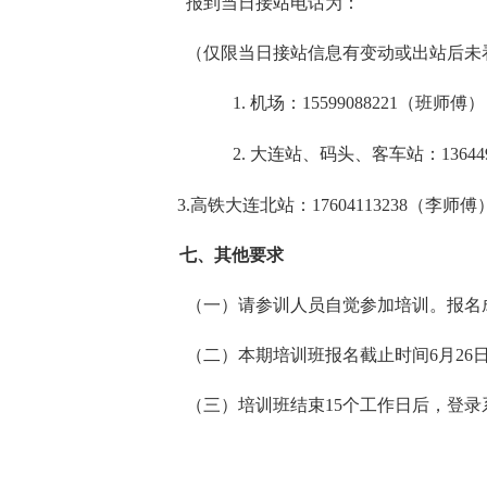
报到当日接站电话为：
（仅限当日接站信息有变动或出站后未
1.
机场：
15599088221（班师傅
2.
大连站、码头、客车站：
136
3.高铁大连北站：17604113238（李师傅
七、其他要求
（一）请参训人员自觉参加培训。报名
（二）本期培训班报名截止时间
6月26
（三）培训班结束
15个工作日后，登