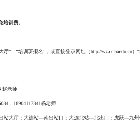
免培训费。
）“服务大厅”—“培训班报名”，或直接登录网址（
http://wz.cctaaedu.cn
）
53 赵老师
26034，18904117341杨老师
出站大厅；大连站—南出站口；大连北站—北出口；虎跃—九州