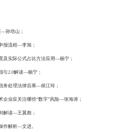
展
—孙培山；
申报流程
—李旭；
置及实际公式占比方法应用
—杨宁；
指引
2.0解读—杨宁
；
税务处理法律后果
—侯江玲；
术企业应关注哪些
“数字”风险—张海涛；
则解读
—王翼彪；
操作解析
—文进。