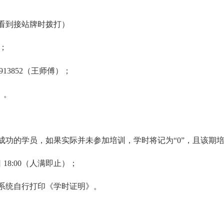
看到接站牌时拨打）
）；
44913852（王师傅）；
）。
成功的学员，如果实际并未参加培训，学时将记为
“0”，且该期
日 18:00（人满即止）；
录系统自行打印《学时证明》。