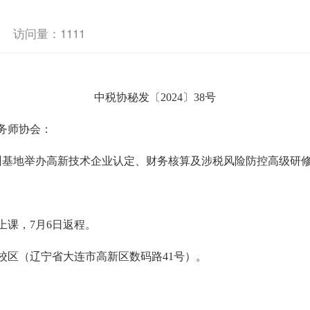
访问量：
1111
中税协秘发〔
2024〕38号
务师协会：
连培训基地举办高新技术企业认定、财务核算及涉税风险防控高级研
天上课，7月6日返程。
区（辽宁省大连市高新区数码路
41号）。