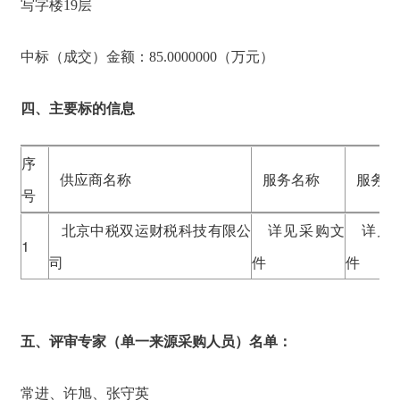
写字楼19层
中标（成交）金额：85.0000000（万元）
四、主要标的信息
序
供应商名称
服务名称
服务范
号
北京中税双运财税科技有限公
详见采购文
详见
1
司
件
件
五、评审专家（单一来源采购人员）名单：
常进、许旭、张守英