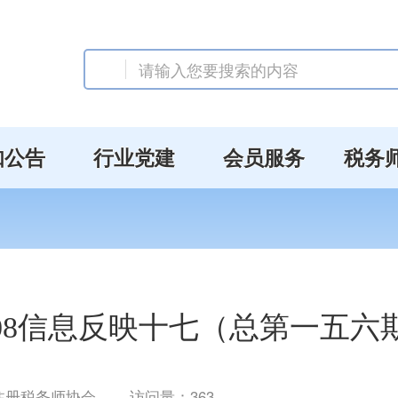
知公告
行业党建
会员服务
税务
008信息反映十七（总第一五六
注册税务师协会
访问量：
363