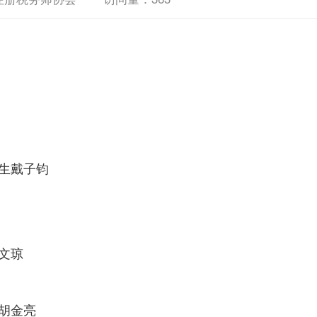
生戴子钧
文琼
胡金亮