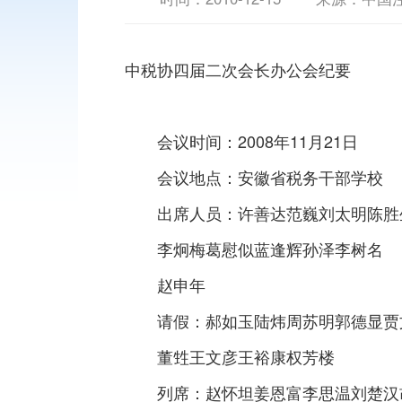
中税协四届二次会长办公会纪要
会议时间：2008年11月21日
会议地点：安徽省税务干部学校
出席人员：许善达范巍刘太明陈胜
李炯梅葛慰似蓝逢辉孙泽李树名
赵申年
请假：郝如玉陆炜周苏明郭德显贾
董甡王文彦王裕康权芳楼
列席：赵怀坦姜恩富李思温刘楚汉