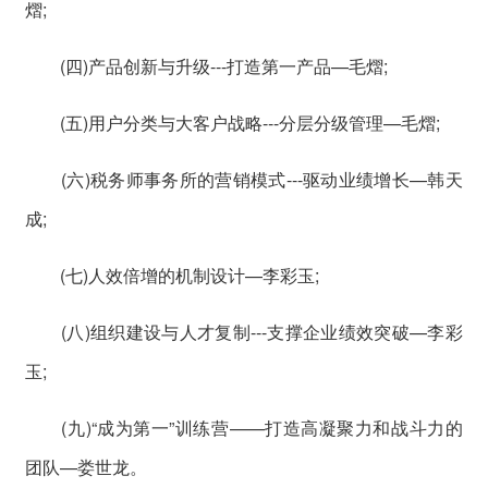
熠;
(四)产品创新与升级---打造第一产品—毛熠;
(五)用户分类与大客户战略---分层分级管理—毛熠;
(六)税务师事务所的营销模式---驱动业绩增长—韩天
成;
(七)人效倍增的机制设计—李彩玉;
(八)组织建设与人才复制---支撑企业绩效突破—李彩
玉;
(九)“成为第一”训练营——打造高凝聚力和战斗力的
团队—娄世龙。