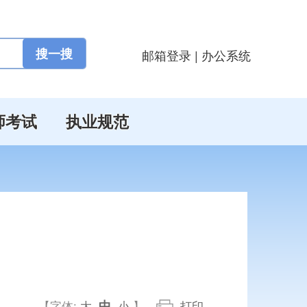
邮箱登录
|
办公系统
师考试
执业规范
中
【字体:
大
小
】
打印