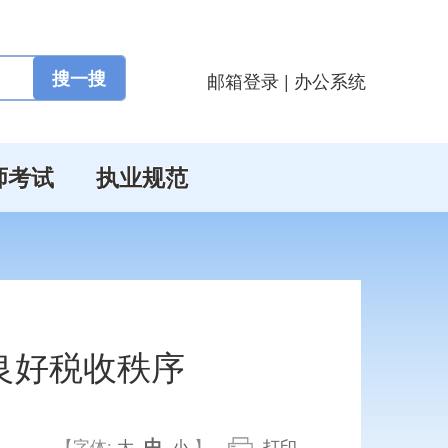
邮箱登录
|
办公系统
师考试
执业规范
乱良好税收秩序
中
【字体:
大
小
】
打印