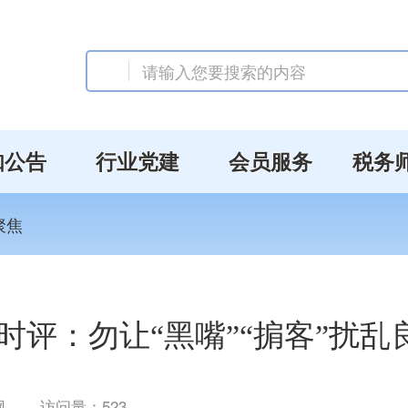
知公告
行业党建
会员服务
税务
聚焦
时评：勿让“黑嘴”“掮客”扰
网
访问量：
523