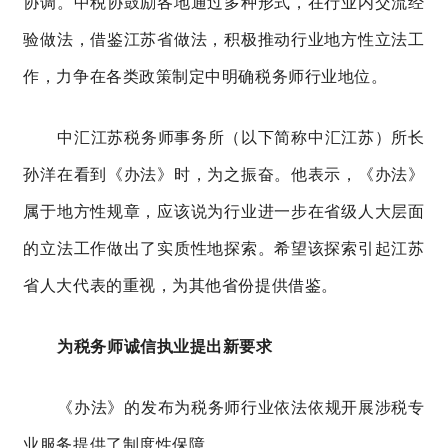
协调。
中税协鼓励各地通过多种形式，在行业内交流经
验做法，借鉴江苏省做法，积极推动行业地方性立法工
作，力争在各类政策制定中明确税务师行业地位。
中汇江苏税务师事务所
（
以下简称中汇江苏
）
所长
孙洋
在看到《办法》时，为之振奋。他表示，
《办法》
属于地方性规章，应该说为
行业
进一步在省级人大层面
的
立法
工作
做出
了
实质性
地
探索
。
希望
该
探索引起江苏
省人大代表的重视，
为其他省份提供
借鉴。
为税务师诚信执业提出新要求
《办法》的发布为税务师行业依法依规开展涉税专
业服务提供了制度性保障。