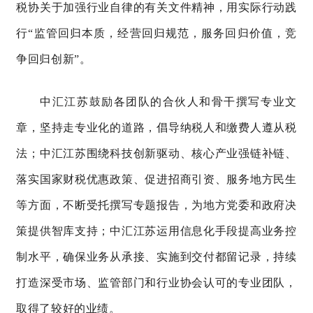
税协关于加强行业自律的有关文件精神
，
用实际行动践
行
“监管回归本质，经营回归规范，服务回归价值，竞
争回归创新
”。
中汇江苏
鼓励各团队的合伙人和骨干撰写专业文
章，坚持走专业化的道路，倡导纳税人和缴费人遵从税
法
；
中汇江苏
围绕科技创新驱动、核心产业强链补链、
落实
国家
财税优惠政策、促进招商引资、服务地方民生
等方面，不断受托撰写专题报告，为地方党委和政府决
策提供智库支持
；
中汇江苏
运用信息化手段提高业务控
制水平，确保业务从承接、实施到交付都留记录，持续
打造深受市场、监管部门和行业协会认可的专业团队，
取得了较好的业绩。