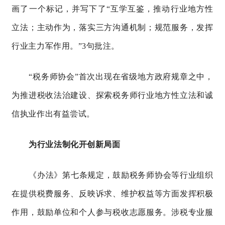
画了一个标记，并写下了
“
互学互鉴
，
推动行业地方性
立法
；
主动作为
，
落实三方沟通机制
；
规范服务
，
发挥
行业主力军作用
。
”
3句批注。
“税务师协会”首次出现在省级地方政府规章之中，
为
推进税收法治建设、
探索税务师行业地方性立法
和诚
信执业
作出有益尝试。
为行业法制化开创新局面
《办法》第七条规定，鼓励税务师协会等行业组织
在提供税费服务、反映诉求、维护权益等方面发挥积极
作用，鼓励单位和个人参与税收志愿服务。涉税专业服