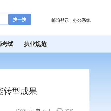
邮箱登录
|
办公系统
师考试
执业规范
能转型成果
中
【字体:
大
小
】
打印